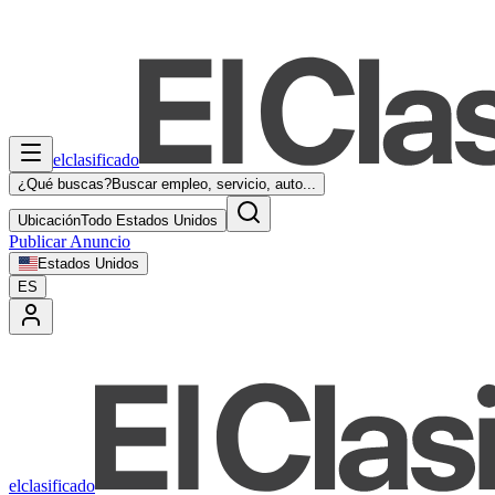
elclasificado
¿Qué buscas?
Buscar empleo, servicio, auto...
Ubicación
Todo Estados Unidos
Publicar Anuncio
Estados Unidos
ES
elclasificado