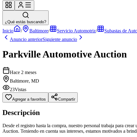
¿Qué estás buscando?
Inicio
/
Baltimore
/
Servicio Automotriz
/
Subastas de Aut
Anuncio anterior
Siguiente anuncio
Parkville Automotive Auction
Hace 2 meses
Baltimore, MD
23
Vistas
Agregar a favoritos
Compartir
Descripción
Desde el registro hasta la compra, nuestro personal trabaja para crear 
Auction. Teniendo en cuenta sus intereses, estamos motivados a brindar