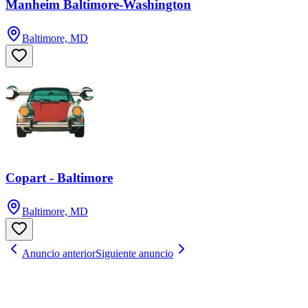
Manheim Baltimore-Washington
Baltimore, MD
Copart - Baltimore
Baltimore, MD
Anuncio anterior
Siguiente anuncio