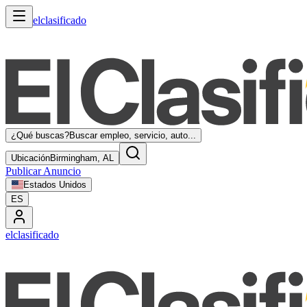
elclasificado
¿Qué buscas?
Buscar empleo, servicio, auto...
Ubicación
Birmingham, AL
Publicar Anuncio
Estados Unidos
ES
elclasificado