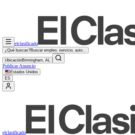
elclasificado
¿Qué buscas?
Buscar empleo, servicio, auto...
Ubicación
Birmingham, AL
Publicar Anuncio
Estados Unidos
ES
elclasificado