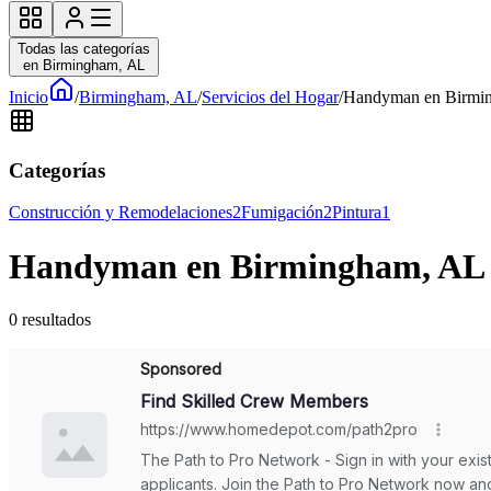
Todas las categorías
en Birmingham, AL
Inicio
/
Birmingham, AL
/
Servicios del Hogar
/
Handyman en Birming
Categorías
Construcción y Remodelaciones
2
Fumigación
2
Pintura
1
Handyman en Birmingham, AL | 
0
resultados