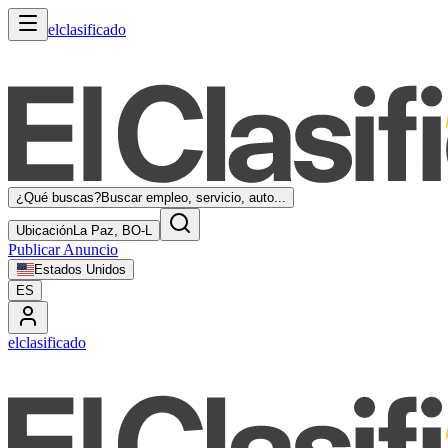
elclasificado
¿Qué buscas?
Buscar empleo, servicio, auto...
Ubicación
La Paz, BO-L
Publicar Anuncio
Estados Unidos
ES
elclasificado