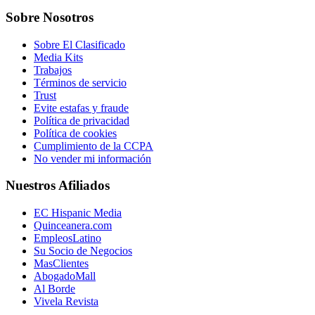
Sobre Nosotros
Sobre El Clasificado
Media Kits
Trabajos
Términos de servicio
Trust
Evite estafas y fraude
Política de privacidad
Política de cookies
Cumplimiento de la CCPA
No vender mi información
Nuestros Afiliados
EC Hispanic Media
Quinceanera.com
EmpleosLatino
Su Socio de Negocios
MasClientes
AbogadoMall
Al Borde
Vivela Revista