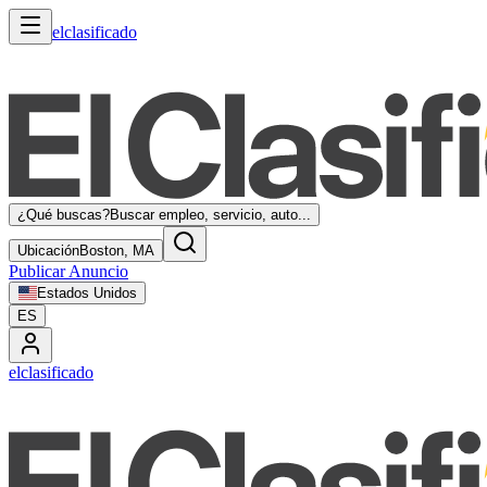
elclasificado
¿Qué buscas?
Buscar empleo, servicio, auto...
Ubicación
Boston, MA
Publicar Anuncio
Estados Unidos
ES
elclasificado