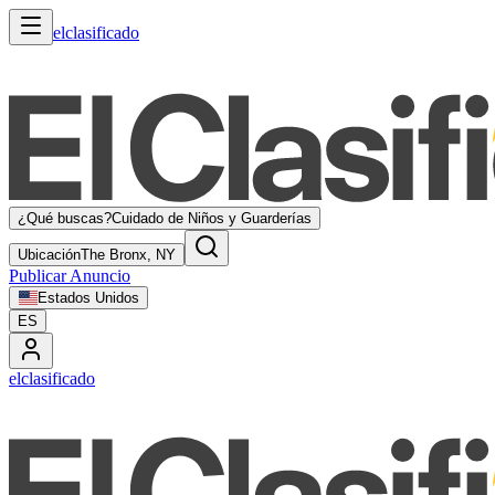
elclasificado
¿Qué buscas?
Cuidado de Niños y Guarderías
Ubicación
The Bronx, NY
Publicar Anuncio
Estados Unidos
ES
elclasificado