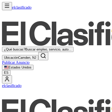
elclasificado
¿Qué buscas?
Buscar empleo, servicio, auto...
Ubicación
Camden, NJ
Publicar Anuncio
Estados Unidos
ES
elclasificado