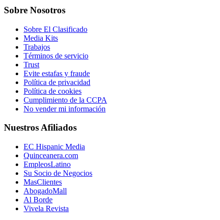
Sobre Nosotros
Sobre El Clasificado
Media Kits
Trabajos
Términos de servicio
Trust
Evite estafas y fraude
Política de privacidad
Política de cookies
Cumplimiento de la CCPA
No vender mi información
Nuestros Afiliados
EC Hispanic Media
Quinceanera.com
EmpleosLatino
Su Socio de Negocios
MasClientes
AbogadoMall
Al Borde
Vivela Revista