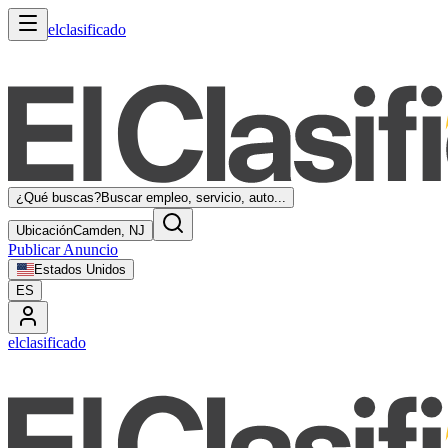
elclasificado
¿Qué buscas?
Buscar empleo, servicio, auto...
Ubicación
Camden, NJ
Publicar Anuncio
Estados Unidos
ES
elclasificado