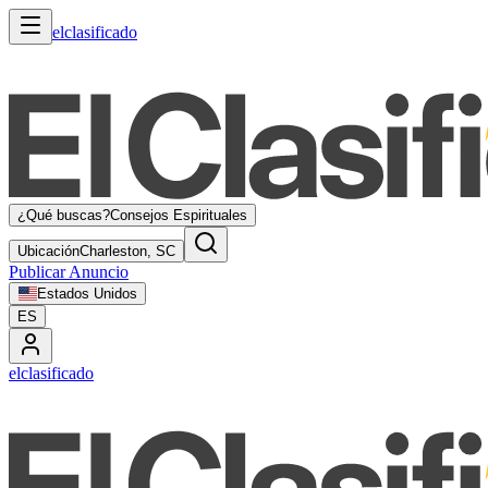
elclasificado
¿Qué buscas?
Consejos Espirituales
Ubicación
Charleston, SC
Publicar Anuncio
Estados Unidos
ES
elclasificado