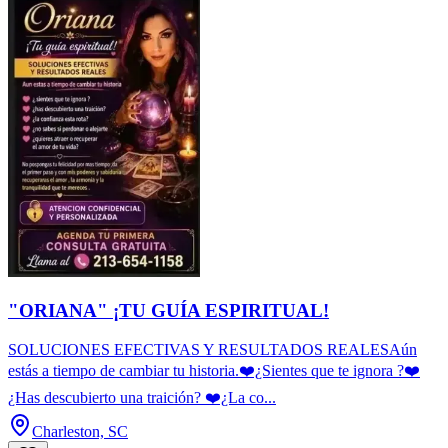
"ORIANA" ¡TU GUÍA ESPIRITUAL!
SOLUCIONES EFECTIVAS Y RESULTADOS REALESAún
estás a tiempo de cambiar tu historia.❤️¿Sientes que te ignora ?❤️
¿Has descubierto una traición? ❤️¿La co...
Charleston, SC