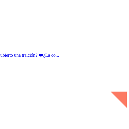
rto una traición? ❤️¿La co...