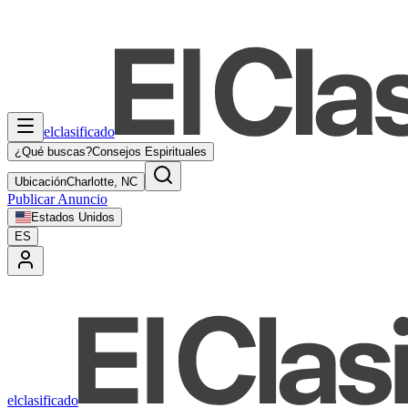
elclasificado
¿Qué buscas?
Consejos Espirituales
Ubicación
Charlotte, NC
Publicar Anuncio
Estados Unidos
ES
elclasificado