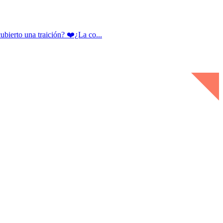
rto una traición? ❤️¿La co...