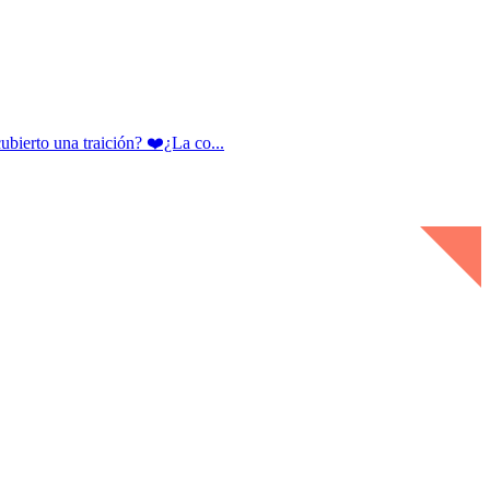
rto una traición? ❤️¿La co...