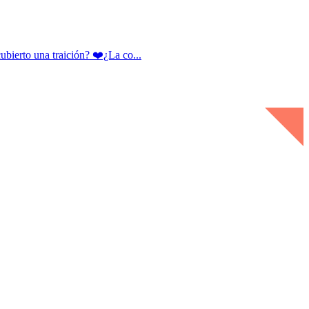
rto una traición? ❤️¿La co...