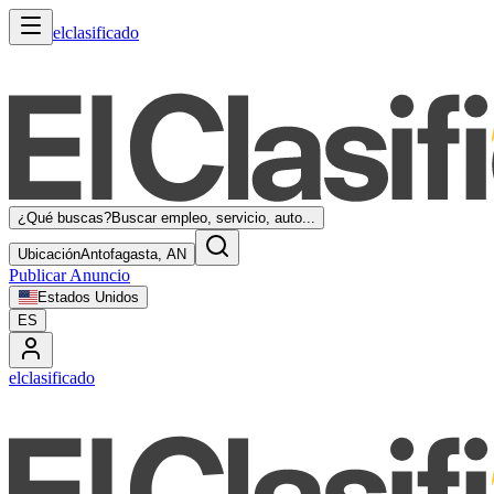
elclasificado
¿Qué buscas?
Buscar empleo, servicio, auto...
Ubicación
Antofagasta, AN
Publicar Anuncio
Estados Unidos
ES
elclasificado