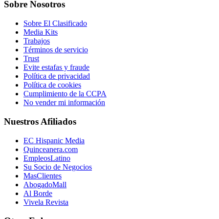
Sobre Nosotros
Sobre El Clasificado
Media Kits
Trabajos
Términos de servicio
Trust
Evite estafas y fraude
Política de privacidad
Política de cookies
Cumplimiento de la CCPA
No vender mi información
Nuestros Afiliados
EC Hispanic Media
Quinceanera.com
EmpleosLatino
Su Socio de Negocios
MasClientes
AbogadoMall
Al Borde
Vivela Revista