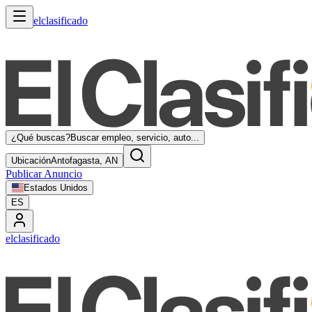
elclasificado
¿Qué buscas?
Buscar empleo, servicio, auto...
Ubicación
Antofagasta, AN
Publicar Anuncio
Estados Unidos
ES
elclasificado