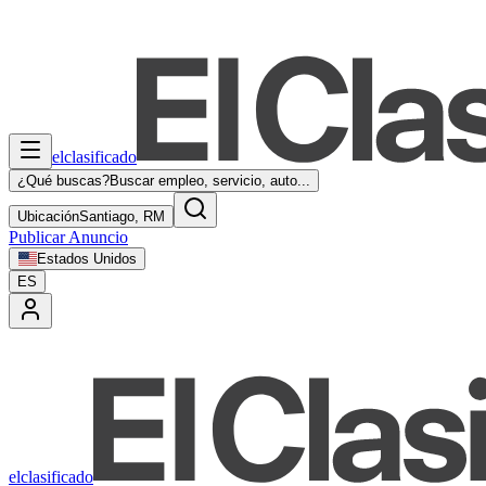
elclasificado
¿Qué buscas?
Buscar empleo, servicio, auto...
Ubicación
Santiago, RM
Publicar Anuncio
Estados Unidos
ES
elclasificado