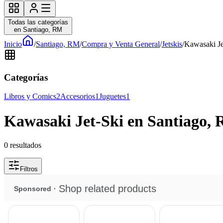
Todas las categorías
en Santiago, RM
Inicio
/
Santiago, RM
/
Compra y Venta General
/
Jetskis
/
Kawasaki Je
Categorías
Libros y Comics
2
Accesorios
1
Juguetes
1
Kawasaki Jet-Ski en Santiago,
0
resultados
Filtros