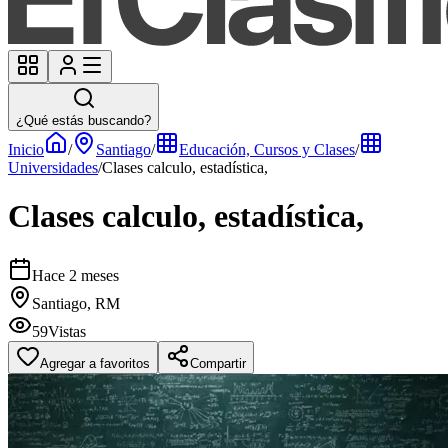
¿Qué estás buscando?
Inicio
/
Santiago
/
Educación, Cursos y Clases
/
Universidades
/
Clases calculo, estadística,
Clases calculo, estadística,
Hace 2 meses
Santiago, RM
59
Vistas
Agregar a favoritos
Compartir