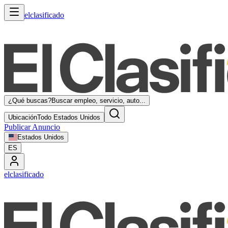
elclasificado
¿Qué buscas?
Buscar empleo, servicio, auto...
Ubicación
Todo Estados Unidos
Publicar Anuncio
Estados Unidos
ES
elclasificado