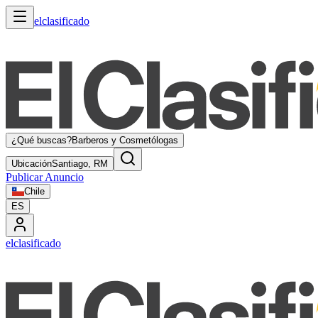
elclasificado
¿Qué buscas?
Barberos y Cosmetólogas
Ubicación
Santiago, RM
Publicar Anuncio
Chile
ES
elclasificado