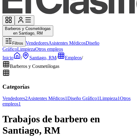
Barberos y Cosmetólogas
en Santiago, RM
Vendedores
Asistentes Médicos
Diseño
Filtros
Gráfico
Limpieza
Otros empleos
Inicio
/
Santiago, RM
/
Empleos
/
Barberos y Cosmetólogas
Categorías
Vendedores
2
Asistentes Médicos
1
Diseño Gráfico
1
Limpieza
1
Otros
empleos
1
Trabajos de barbero en
Santiago, RM