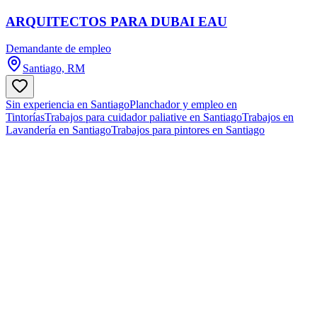
ARQUITECTOS PARA DUBAI EAU
Demandante de empleo
Santiago, RM
Sin experiencia en Santiago
Planchador y empleo en
Tintorías
Trabajos para cuidador paliative en Santiago
Trabajos en
Lavandería en Santiago
Trabajos para pintores en Santiago