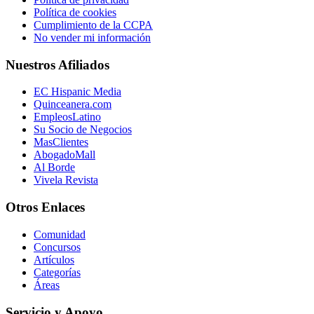
Política de cookies
Cumplimiento de la CCPA
No vender mi información
Nuestros Afiliados
EC Hispanic Media
Quinceanera.com
EmpleosLatino
Su Socio de Negocios
MasClientes
AbogadoMall
Al Borde
Vivela Revista
Otros Enlaces
Comunidad
Concursos
Artículos
Categorías
Áreas
Servicio y Apoyo