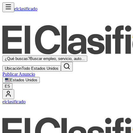
elclasificado
¿Qué buscas?
Buscar empleo, servicio, auto...
Ubicación
Todo Estados Unidos
Publicar Anuncio
Estados Unidos
ES
elclasificado