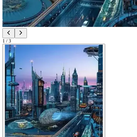
1
/
3