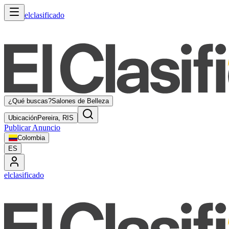
elclasificado
¿Qué buscas?
Salones de Belleza
Ubicación
Pereira, RIS
Publicar Anuncio
Colombia
ES
elclasificado