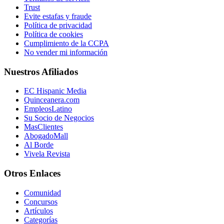
Trust
Evite estafas y fraude
Política de privacidad
Política de cookies
Cumplimiento de la CCPA
No vender mi información
Nuestros Afiliados
EC Hispanic Media
Quinceanera.com
EmpleosLatino
Su Socio de Negocios
MasClientes
AbogadoMall
Al Borde
Vivela Revista
Otros Enlaces
Comunidad
Concursos
Artículos
Categorías