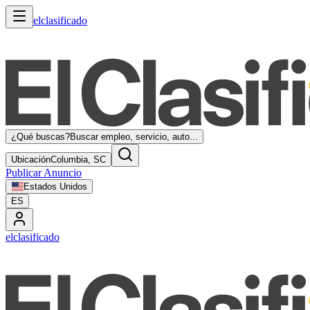
elclasificado
¿Qué buscas?
Buscar empleo, servicio, auto...
Ubicación
Columbia, SC
Publicar Anuncio
Estados Unidos
ES
elclasificado