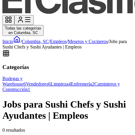
Todas las categorías
en Columbia, SC
Inicio
/
Columbia, SC
/
Empleos
/
Meseros y Cocineros
/
Jobs para
Sushi Chefs y Sushi Ayudantes | Empleos
Categorías
Bodegas y
Warehouse
6
Vendedores
6
Limpieza
4
Enfermería
2
Carpinteros y
Construcción
1
Jobs para Sushi Chefs y Sushi
Ayudantes | Empleos
0
resultados