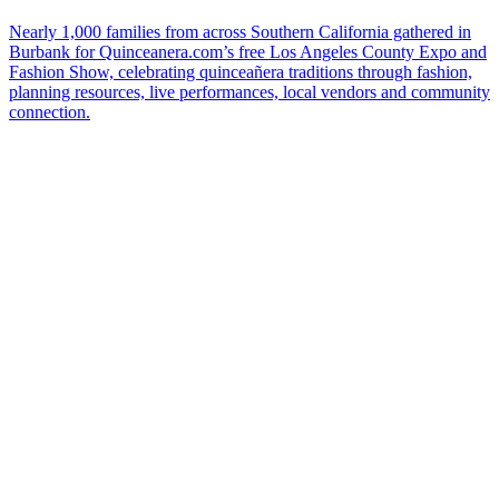
Nearly 1,000 families from across Southern California gathered in
Burbank for Quinceanera.com’s free Los Angeles County Expo and
Fashion Show, celebrating quinceañera traditions through fashion,
planning resources, live performances, local vendors and community
connection.