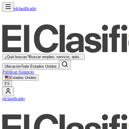
elclasificado
¿Qué buscas?
Buscar empleo, servicio, auto...
Ubicación
Todo Estados Unidos
Publicar Anuncio
Estados Unidos
ES
elclasificado