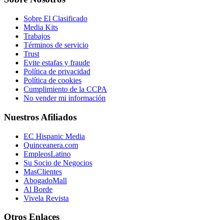
Sobre El Clasificado
Media Kits
Trabajos
Términos de servicio
Trust
Evite estafas y fraude
Política de privacidad
Política de cookies
Cumplimiento de la CCPA
No vender mi información
Nuestros Afiliados
EC Hispanic Media
Quinceanera.com
EmpleosLatino
Su Socio de Negocios
MasClientes
AbogadoMall
Al Borde
Vivela Revista
Otros Enlaces