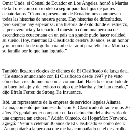
Omar Unda, el Cónsul de Ecuador en Los Ángeles, honró a Martha
de la Torre como un modelo a seguir para los hijos de padres
ecuatorianos. “Como representante de Ecuador, nos conmueven
todas las historias de nuestra gente. Hay historias de dificultades,
pero siempre hay esperanza, una historia de éxito donde el esfuerzo,
la perseverancia y la tenacidad muestran cómo una persona de
ascendencia ecuatoriana en un país tan grande pudo hacer realidad
su sueño. Hoy, mientras El Clasificado celebra 30 años, es un honor
y un momento de orgullo para mí estar aquí para felicitar a Martha y
su familia por lo que han logrado.”
También llegaron elogios de clientes de El Clasificado de larga data.
“He estado anunciando con El Clasificado desde 1997 y he visto
cómo han crecido mucho con la comunidad. Ha sido el resultado de
un buen trabajo y del exitoso equipo que Martha y Joe han creado,”
dijo Efraín Ferrer, de Strong Tie Insurance.
Isbi, un representante de la empresa de servicios legales Alianza
Latina, comentó que han estado “con El Clasificado durante unos 20
años. Es genial poder compartir en la celebración del aniversario de
una empresa tan exitosa.” Adrián Olmedo, de HogarMex Network,
agregó: “Venir a celebrar 30 años de El Clasificado es como decir:
‘Acompañaré a la persona que me ha acompañado en el desarrollo