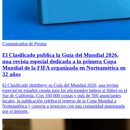
Comunicados de Prensa
El Clasificado publica la Guía del Mundial 2026,
una revista especial dedicada a la primera Copa
Mundial de la FIFA organizada en Norteamérica en
32 años
El Clasificado distribuye su Guía del Mundial 2026, una revista
especial en español creada para los aficionados latinos al fútbol en el
Sur de California. Con 160,000 copias y más de 500 anunciantes
locales, la publicación celebra el regreso de la Copa Mundial a
Norteamérica y conecta a negocios con una comunidad apasionada
por el deporte.