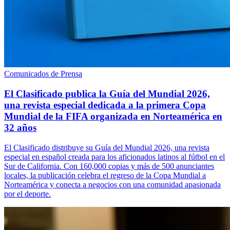
Comunicados de Prensa
El Clasificado publica la Guía del Mundial 2026,
una revista especial dedicada a la primera Copa
Mundial de la FIFA organizada en Norteamérica en
32 años
El Clasificado distribuye su Guía del Mundial 2026, una revista
especial en español creada para los aficionados latinos al fútbol en el
Sur de California. Con 160,000 copias y más de 500 anunciantes
locales, la publicación celebra el regreso de la Copa Mundial a
Norteamérica y conecta a negocios con una comunidad apasionada
por el deporte.