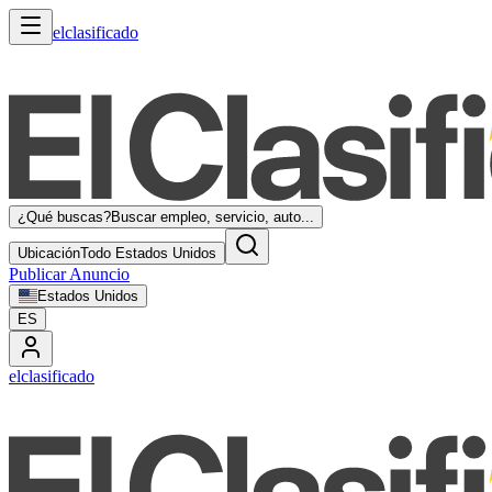
elclasificado
¿Qué buscas?
Buscar empleo, servicio, auto...
Ubicación
Todo Estados Unidos
Publicar Anuncio
Estados Unidos
ES
elclasificado