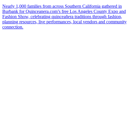
Nearly 1,000 families from across Southern California gathered in
Burbank for Quinceanera.com’s free Los Angeles County Expo and
Fashion Show, celebrating quinceañera traditions through fashion,
planning resources, live performances, local vendors and community
connection.