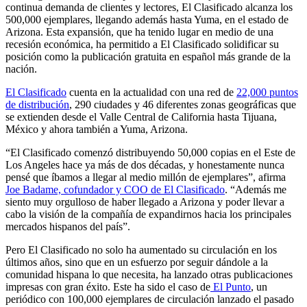
continua demanda de clientes y lectores, El Clasificado alcanza los
500,000 ejemplares, llegando además hasta Yuma, en el estado de
Arizona. Esta expansión, que ha tenido lugar en medio de una
recesión económica, ha permitido a El Clasificado solidificar su
posición como la publicación gratuita en español más grande de la
nación.
El Clasificado
cuenta en la actualidad con una red de
22,000 puntos
de distribución
, 290 ciudades y 46 diferentes zonas geográficas que
se extienden desde el Valle Central de California hasta Tijuana,
México y ahora también a Yuma, Arizona.
“El Clasificado comenzó distribuyendo 50,000 copias en el Este de
Los Angeles hace ya más de dos décadas, y honestamente nunca
pensé que íbamos a llegar al medio millón de ejemplares”, afirma
Joe Badame, cofundador y COO de El Clasificado
. “Además me
siento muy orgulloso de haber llegado a Arizona y poder llevar a
cabo la visión de la compañía de expandirnos hacia los principales
mercados hispanos del país”.
Pero El Clasificado no solo ha aumentado su circulación en los
últimos años, sino que en un esfuerzo por seguir dándole a la
comunidad hispana lo que necesita, ha lanzado otras publicaciones
impresas con gran éxito. Este ha sido el caso de
El Punto
, un
periódico con 100,000 ejemplares de circulación lanzado el pasado