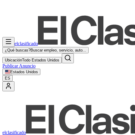
elclasificado
¿Qué buscas?
Buscar empleo, servicio, auto...
Ubicación
Todo Estados Unidos
Publicar Anuncio
Estados Unidos
ES
elclasificado