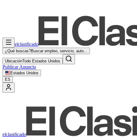
elclasificado
¿Qué buscas?
Buscar empleo, servicio, auto...
Ubicación
Todo Estados Unidos
Publicar Anuncio
Estados Unidos
ES
elclasificado