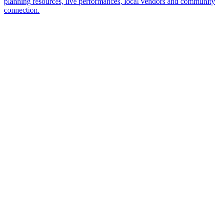
planning resources, live performances, local vendors and community
connection.