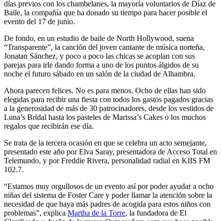
días previos con los chambelanes, la mayoría voluntarios de Díaz de
Baile, la compañía que ha donado su tiempo para hacer posible el
evento del 17 de junio.
De fondo, en un estudio de baile de North Hollywood, suena
“Transparente”, la canción del joven cantante de música norteña,
Jonatan Sánchez, y poco a poco las chicas se acoplan con sus
parejas para irle dando forma a uno de los puntos álgidos de su
noche el futuro sábado en un salón de la ciudad de Alhambra.
Ahora parecen felices. No es para menos. Ocho de ellas han sido
elegidas para recibir una fiesta con todos los gastos pagados gracias
a la generosidad de más de 30 patrocinadores, desde los vestidos de
Luna’s Bridal hasta los pasteles de Marissa’s Cakes o los muchos
regalos que recibirán ese día.
Se trata de la tercera ocasión en que se celebra un acto semejante,
presentado este año por Elva Saray, presentadora de Acceso Total en
Telemundo, y por Freddie Rivera, personalidad radial en KIIS FM
102.7.
“Estamos muy orgullosos de un evento así por poder ayudar a ocho
niñas del sistema de Foster Care y poder llamar la atención sobre la
necesidad de que haya más padres de acogida para estos niños con
problemas”, explica
Martha de la Torre
, la fundadora de El