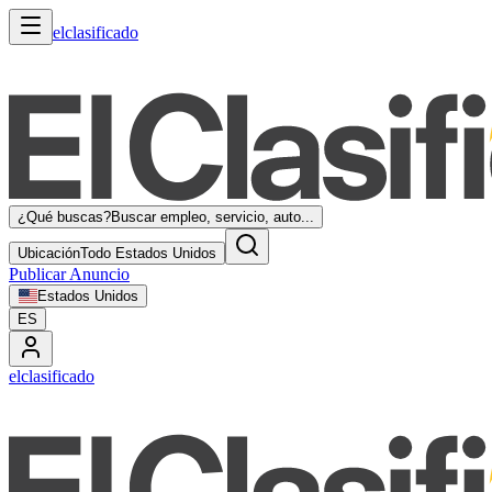
elclasificado
¿Qué buscas?
Buscar empleo, servicio, auto...
Ubicación
Todo Estados Unidos
Publicar Anuncio
Estados Unidos
ES
elclasificado