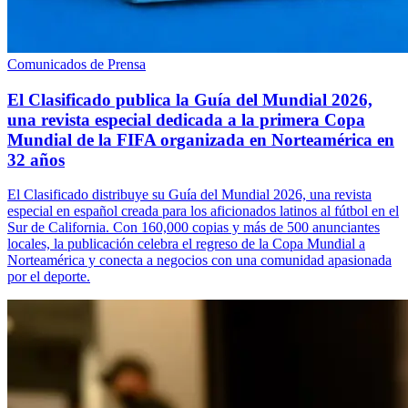
Comunicados de Prensa
El Clasificado publica la Guía del Mundial 2026,
una revista especial dedicada a la primera Copa
Mundial de la FIFA organizada en Norteamérica en
32 años
El Clasificado distribuye su Guía del Mundial 2026, una revista
especial en español creada para los aficionados latinos al fútbol en el
Sur de California. Con 160,000 copias y más de 500 anunciantes
locales, la publicación celebra el regreso de la Copa Mundial a
Norteamérica y conecta a negocios con una comunidad apasionada
por el deporte.