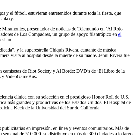
 y el fútbol, estuvieran entretenidos durante toda la fiesta, que
 Galaxy.
rge Miramontes, presentador de noticias de Telemundo en ‘Al Rojo
ndadores de Los Compadres, un grupo de apoyo filantrópico en
el
esitan.
dicada”, y la superestrella Chiquis Rivera, cantante de música
era visita al hospital desde la muerte de su madre. Jenni Rivera fue
an camisetas de Riot Society y Al Borde; DVD’s de ‘El Libro de la
uez y VideoGameBus.
elencia clínica con su selección en el prestigioso Honor Roll de U.S.
trica más grandes y productivas de los Estados Unidos. El Hospital de
edicina Keck de la Universidad del Sur de California.
publicitarias en impresión, en línea y eventos comunitarios. Más de
ión semanal de 510,000, se distribuye en más de 300 ciudades a lo largo