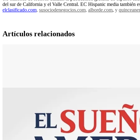
del sur de California y el Valle Central. EC Hispanic media también e
elclasificado.com
,
susociodenegocios.com
,
alborde.com
,
y
quinceane
Artículos relacionados