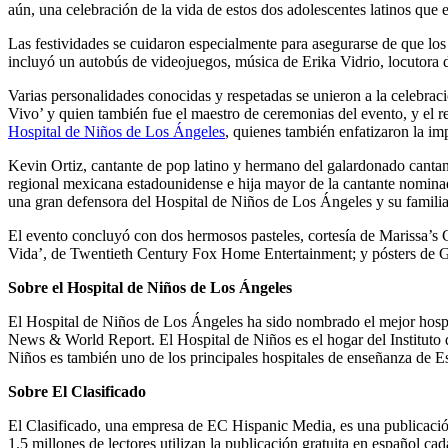
aún, una celebración de la vida de estos dos adolescentes latinos que
Las festividades se cuidaron especialmente para asegurarse de que los 
incluyó un autobús de videojuegos, música de Erika Vidrio, locutora
Varias personalidades conocidas y respetadas se unieron a la celebra
Vivo’ y quien también fue el maestro de ceremonias del evento, y el
Hospital de Niños de Los Ángeles
, quienes también enfatizaron la im
Kevin Ortiz, cantante de pop latino y hermano del galardonado cantante
regional mexicana estadounidense e hija mayor de la cantante nominada
una gran defensora del Hospital de Niños de Los Ángeles y su familia,
El evento concluyó con dos hermosos pasteles, cortesía de Marissa’s 
Vida’, de Twentieth Century Fox Home Entertainment; y pósters de 
Sobre el Hospital de Niños de Los Ángeles
El Hospital de Niños de Los Ángeles ha sido nombrado el mejor hospita
News & World Report. El Hospital de Niños es el hogar del Instituto d
Niños es también uno de los principales hospitales de enseñanza de E
Sobre El Clasificado
El Clasificado, una empresa de EC Hispanic Media, es una publicación
1.5 millones de lectores utilizan la publicación gratuita en español c