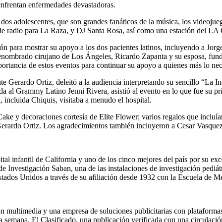
 enfrentan enfermedades devastadoras.
dos adolescentes, que son grandes fanáticos de la música, los videojuegos
 de radio para La Raza, y DJ Santa Rosa, así como una estación del LA
ción para mostrar su apoyo a los dos pacientes latinos, incluyendo a Jo
 renombrado cirujano de Los Ángeles, Ricardo Zapanta y su esposa, fu
portancia de estos eventos para continuar su apoyo a quienes más lo nec
 Gerardo Ortiz, deleitó a la audiencia interpretando su sencillo “La In
 al Grammy Latino Jenni Rivera, asistió al evento en lo que fue su prim
 incluida Chiquis, visitaba a menudo el hospital.
Cake y decoraciones cortesía de Elite Flower; varios regalos que incluí
Gerardo Ortiz. Los agradecimientos también incluyeron a Cesar Vasq
l infantil de California y uno de los cinco mejores del país por su exc
e Investigación Saban, una de las instalaciones de investigación pediá
stados Unidos a través de su afiliación desde 1932 con la Escuela de M
 multimedia y una empresa de soluciones publicitarias con plataformas 
ada semana. El Clasificado, una publicación verificada con una circulac