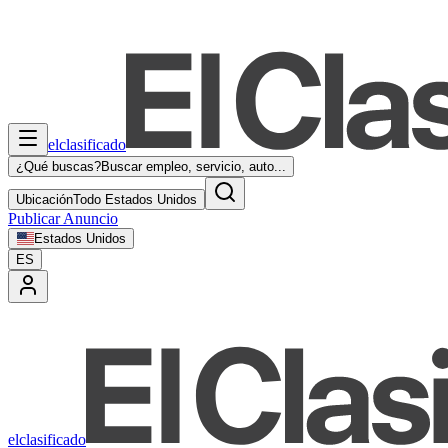
elclasificado
¿Qué buscas?
Buscar empleo, servicio, auto...
Ubicación
Todo Estados Unidos
Publicar Anuncio
Estados Unidos
ES
elclasificado