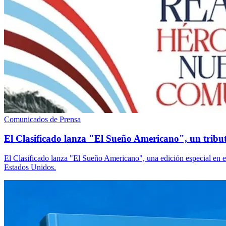
Comunicados de Prensa
El Clasificado lanza "El Sueño Americano", un tributo
El Clasificado lanza "El Sueño Americano", una edición especial en e
Estados Unidos.