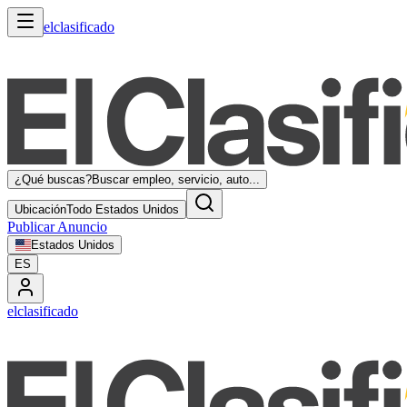
elclasificado
¿Qué buscas?
Buscar empleo, servicio, auto...
Ubicación
Todo Estados Unidos
Publicar Anuncio
Estados Unidos
ES
elclasificado