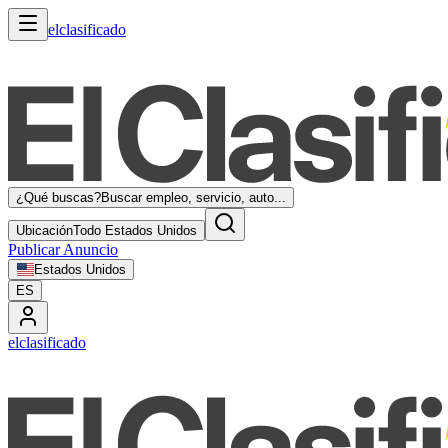
elclasificado
¿Qué buscas?
Buscar empleo, servicio, auto...
Ubicación
Todo Estados Unidos
Publicar Anuncio
Estados Unidos
ES
elclasificado