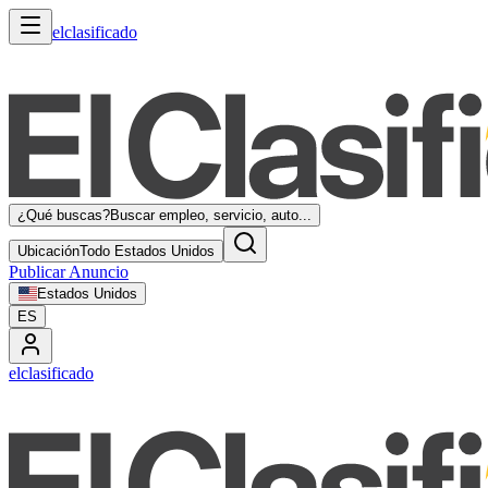
elclasificado
¿Qué buscas?
Buscar empleo, servicio, auto...
Ubicación
Todo Estados Unidos
Publicar Anuncio
Estados Unidos
ES
elclasificado