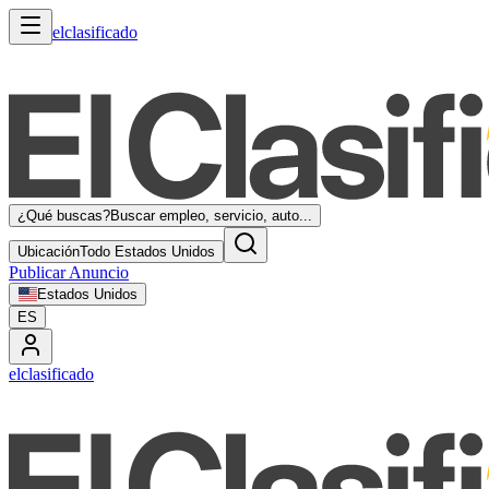
elclasificado
¿Qué buscas?
Buscar empleo, servicio, auto...
Ubicación
Todo Estados Unidos
Publicar Anuncio
Estados Unidos
ES
elclasificado