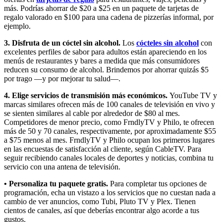
más. Podrías ahorrar de $20 a $25 en un paquete de tarjetas de
regalo valorado en $100 para una cadena de pizzerías informal, por
ejemplo.
3. Disfruta de un cóctel sin alcohol.
Los
cócteles sin alcohol
con
excelentes perfiles de sabor para adultos están apareciendo en los
menús de restaurantes y bares a medida que más consumidores
reducen su consumo de alcohol. Brindemos por ahorrar quizás $5
por trago —y por mejorar tu salud—.
4. Elige servicios de transmisión más económicos.
YouTube TV y
marcas similares ofrecen más de 100 canales de televisión en vivo y
se sienten similares al cable por alrededor de $80 al mes.
Competidores de menor precio, como FrndlyTV y Philo, te ofrecen
más de 50 y 70 canales, respectivamente, por aproximadamente $55
a $75 menos al mes. FrndlyTV y Philo ocupan los primeros lugares
en las encuestas de satisfacción al cliente, según CableTV. Para
seguir recibiendo canales locales de deportes y noticias, combina tu
servicio con una antena de televisión.
• Personaliza tu paquete gratis.
Para completar tus opciones de
programación, echa un vistazo a los servicios que no cuestan nada a
cambio de ver anuncios, como Tubi, Pluto TV y Plex. Tienen
cientos de canales, así que deberías encontrar algo acorde a tus
gustos.