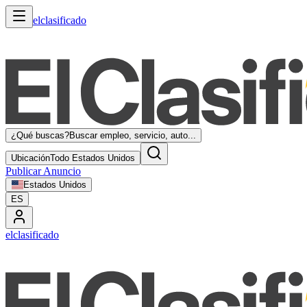
elclasificado
¿Qué buscas?
Buscar empleo, servicio, auto...
Ubicación
Todo Estados Unidos
Publicar Anuncio
Estados Unidos
ES
elclasificado