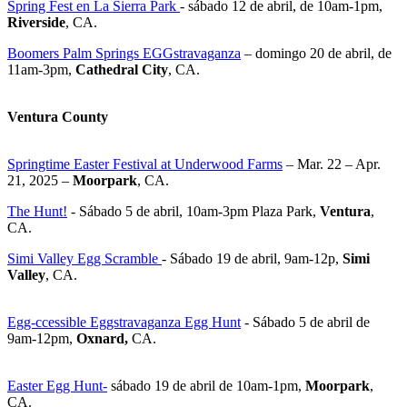
Spring Fest en La Sierra Park
- sábado 12 de abril, de 10am-1pm,
Riverside
, CA.
Boomers Palm Springs EGGstravaganza
– domingo 20 de abril, de
11am-3pm,
Cathedral City
, CA.
Ventura County
Springtime Easter Festival at Underwood Farms
– Mar. 22 – Apr.
21, 2025 –
Moorpark
, CA.
The Hunt!
- Sábado 5 de abril, 10am-3pm Plaza Park,
Ventura
,
CA.
Simi Valley Egg Scramble
- Sábado 19 de abril, 9am-12p,
Simi
Valley
, CA.
Egg-ccessible Eggstravaganza Egg Hunt
- Sábado 5 de abril de
9am-12pm,
Oxnard,
CA.
Easter Egg Hunt-
sábado 19 de abril de 10am-1pm,
Moorpark
,
CA.