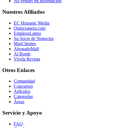
No vender mi información
Nuestros Afiliados
EC Hispanic Media
Quinceanera.com
EmpleosLatino
Su Socio de Negocios
MasClientes
AbogadoMall
Al Borde
Vivela Revista
Otros Enlaces
Comunidad
Concursos
Artículos
Categorías
Áreas
Servicio y Apoyo
FAQ