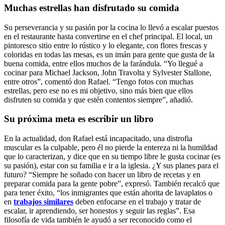
Muchas estrellas han disfrutado su comida
Su perseverancia y su pasión por la cocina lo llevó a escalar puestos
en el restaurante hasta convertirse en el chef principal. El local, un
pintoresco sitio entre lo rústico y lo elegante, con flores frescas y
coloridas en todas las mesas, es un imán para gente que gusta de la
buena comida, entre ellos muchos de la farándula. “Yo llegué a
cocinar para Michael Jackson, John Travolta y Sylvester Stallone,
entre otros”, comentó don Rafael. “Tengo fotos con muchas
estrellas, pero ese no es mi objetivo, sino más bien que ellos
disfruten su comida y que estén contentos siempre”, añadió.
Su próxima meta es escribir un libro
En la actualidad, don Rafael está incapacitado, una distrofia
muscular es la culpable, pero él no pierde la entereza ni la humildad
que lo caracterizan, y dice que en su tiempo libre le gusta cocinar (es
su pasión), estar con su familia e ir a la iglesia. ¿Y sus planes para el
futuro? “Siempre he soñado con hacer un libro de recetas y en
preparar comida para la gente pobre”, expresó. También recalcó que
para tener éxito, “los inmigrantes que están ahorita de lavaplatos o
en
trabajos similares
deben enfocarse en el trabajo y tratar de
escalar, ir aprendiendo, ser honestos y seguir las reglas”. Esa
filosofía de vida también le ayudó a ser reconocido como el