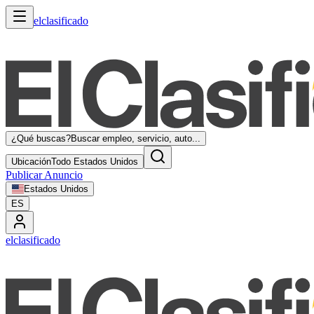
elclasificado
¿Qué buscas?
Buscar empleo, servicio, auto...
Ubicación
Todo Estados Unidos
Publicar Anuncio
Estados Unidos
ES
elclasificado