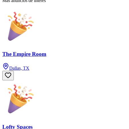
Más anuncios de interés
The Empire Room
Dallas, TX
Lofty Spaces