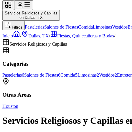
Servicios Religiosos y Capillas
en Dallas, TX
Pastelerías
Salones de Fiestas
Comida
Limosinas
Vestidos
En
Filtros
Inicio
/
Dallas, TX
/
Fiestas, Quinceañeras y Bodas
/
Servicios Religiosos y Capillas
Categorías
Pastelerías
6
Salones de Fiestas
6
Comida
5
Limosinas
2
Vestidos
2
Entrete
Otras Áreas
Houston
Servicios Religiosos y Capillas 