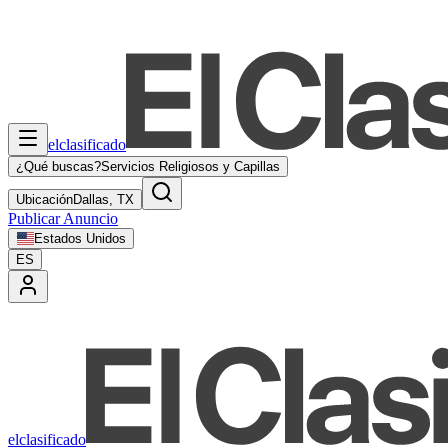
elclasificado
¿Qué buscas?
Servicios Religiosos y Capillas
Ubicación
Dallas, TX
Publicar Anuncio
Estados Unidos
ES
elclasificado