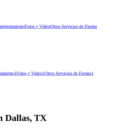
tretenimiento
Fotos y Video
Otros Servicios de Fiestas
nimiento
1
Fotos y Video
1
Otros Servicios de Fiestas
1
en Dallas, TX