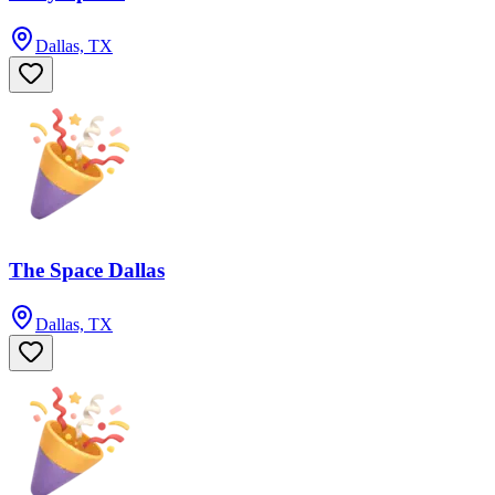
Dallas, TX
The Space Dallas
Dallas, TX