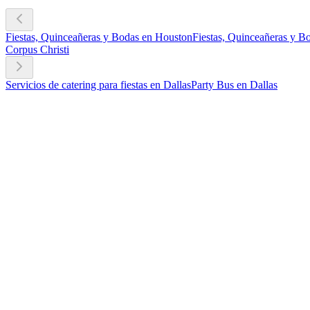
Fiestas, Quinceañeras y Bodas en Houston
Fiestas, Quinceañeras y B
Corpus Christi
Servicios de catering para fiestas en Dallas
Party Bus en Dallas