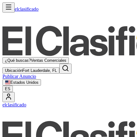
elclasificado
¿Qué buscas?
Ventas Comerciales
Ubicación
Fort Lauderdale, FL
Publicar Anuncio
Estados Unidos
ES
elclasificado