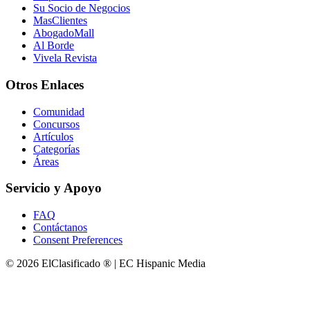
Su Socio de Negocios
MasClientes
AbogadoMall
Al Borde
Vivela Revista
Otros Enlaces
Comunidad
Concursos
Artículos
Categorías
Áreas
Servicio y Apoyo
FAQ
Contáctanos
Consent Preferences
© 2026 ElClasificado ® | EC Hispanic Media