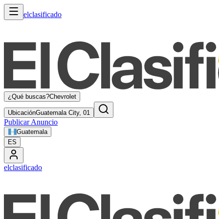
elclasificado
¿Qué buscas?
Chevrolet
Ubicación
Guatemala City, 01
Publicar Anuncio
Guatemala
ES
elclasificado