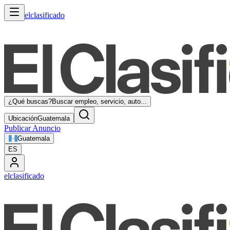
elclasificado
¿Qué buscas?
Buscar empleo, servicio, auto...
Ubicación
Guatemala
Publicar Anuncio
Guatemala
ES
elclasificado