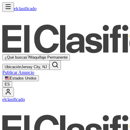
elclasificado
¿Qué buscas?
Maquillaje Permanente
Ubicación
Jersey City, NJ
Publicar Anuncio
Estados Unidos
ES
elclasificado