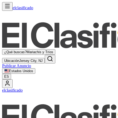
elclasificado
¿Qué buscas?
Mariachis y Tríos
Ubicación
Jersey City, NJ
Publicar Anuncio
Estados Unidos
ES
elclasificado