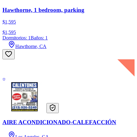
Hawthorne, 1 bedroom, parking
$1,595
$1,595
Dormitorios: 1
Baños: 1
Hawthorne, CA
AIRE ACONDICIONADO-CALEFACCIÓN
Los Angeles, CA