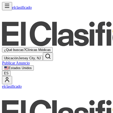
elclasificado
¿Qué buscas?
Clínicas Médicas
Ubicación
Jersey City, NJ
Publicar Anuncio
Estados Unidos
ES
elclasificado