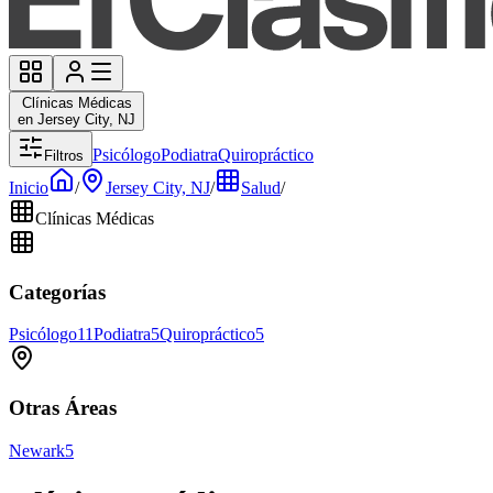
Clínicas Médicas
en Jersey City, NJ
Psicólogo
Podiatra
Quiropráctico
Filtros
Inicio
/
Jersey City, NJ
/
Salud
/
Clínicas Médicas
Categorías
Psicólogo
11
Podiatra
5
Quiropráctico
5
Otras Áreas
Newark
5