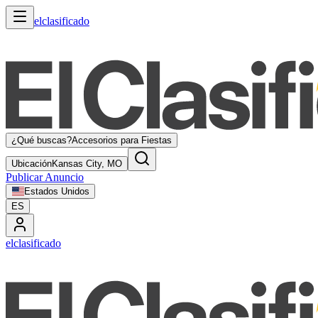
elclasificado
¿Qué buscas?
Accesorios para Fiestas
Ubicación
Kansas City, MO
Publicar Anuncio
Estados Unidos
ES
elclasificado