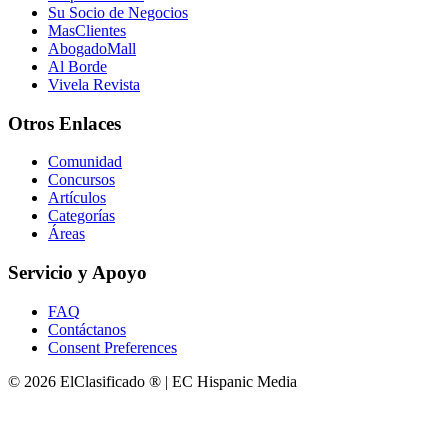
Su Socio de Negocios
MasClientes
AbogadoMall
Al Borde
Vivela Revista
Otros Enlaces
Comunidad
Concursos
Artículos
Categorías
Áreas
Servicio y Apoyo
FAQ
Contáctanos
Consent Preferences
© 2026 ElClasificado ® | EC Hispanic Media