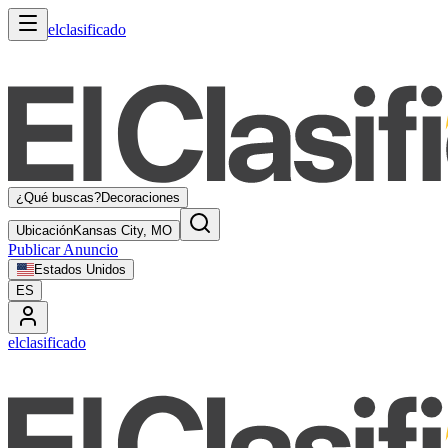
elclasificado
¿Qué buscas?
Decoraciones
Ubicación
Kansas City, MO
Publicar Anuncio
Estados Unidos
ES
elclasificado