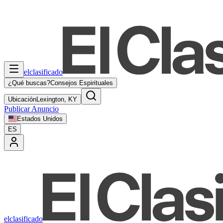
elclasificado
¿Qué buscas?
Consejos Espirituales
Ubicación
Lexington, KY
Publicar Anuncio
Estados Unidos
ES
elclasificado