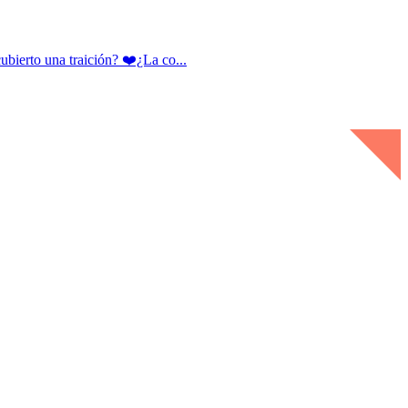
rto una traición? ❤️¿La co...