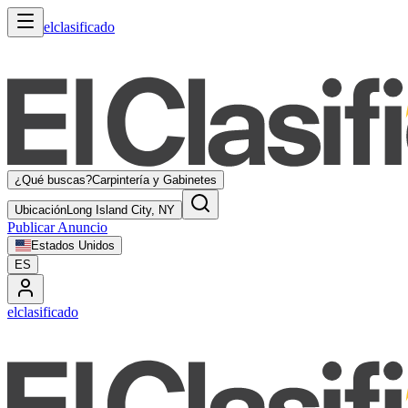
elclasificado
¿Qué buscas?
Carpintería y Gabinetes
Ubicación
Long Island City, NY
Publicar Anuncio
Estados Unidos
ES
elclasificado