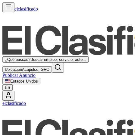
elclasificado
¿Qué buscas?
Buscar empleo, servicio, auto...
Ubicación
Acapulco, GRO
Publicar Anuncio
Estados Unidos
ES
elclasificado