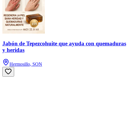
Jabón de Tepezcohuite que ayuda con quemaduras
y heridas
Hermosillo, SON