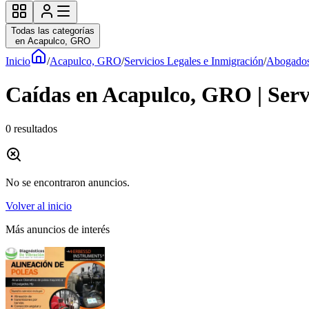
Todas las categorías
en Acapulco, GRO
Inicio
/
Acapulco, GRO
/
Servicios Legales e Inmigración
/
Abogados
Caídas en Acapulco, GRO | Serv
0
resultados
No se encontraron anuncios.
Volver al inicio
Más anuncios de interés