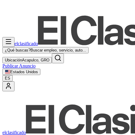
elclasificado
¿Qué buscas?
Buscar empleo, servicio, auto...
Ubicación
Acapulco, GRO
Publicar Anuncio
Estados Unidos
ES
elclasificado