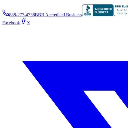
888-277-4736
BBB Accredited Business
Facebook
X