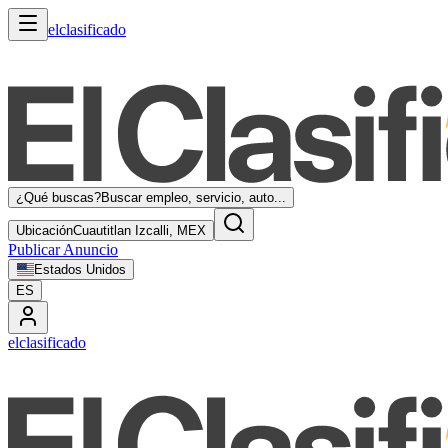
elclasificado
¿Qué buscas?
Buscar empleo, servicio, auto...
Ubicación
Cuautitlan Izcalli, MEX
Publicar Anuncio
Estados Unidos
ES
elclasificado