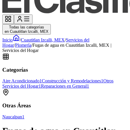
Todas las categorías
en Cuautitlan Izcalli, MEX
Inicio
/
Cuautitlan Izcalli, MEX
/
Servicios del
Hogar
/
Plomería
/
Fugas de agua en Cuautitlan Izcalli, MEX |
Servicios del Hogar
Categorías
Aire Acondicionado
1
Construcción y Remodelaciones
1
Otros
Servicios del Hogar
1
Reparaciones en General
1
Otras Áreas
Naucalpan
1