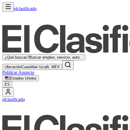
elclasificado
¿Qué buscas?
Buscar empleo, servicio, auto...
Ubicación
Cuautitlan Izcalli, MEX
Publicar Anuncio
Estados Unidos
ES
elclasificado