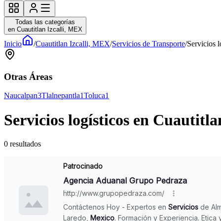
Todas las categorías
en Cuautitlan Izcalli, MEX
Inicio
/
Cuautitlan Izcalli, MEX
/
Servicios de Transporte
/
Servicios l
Otras Áreas
Naucalpan
3
Tlalnepantla
1
Toluca
1
Servicios logísticos en Cuautitl
0
resultados