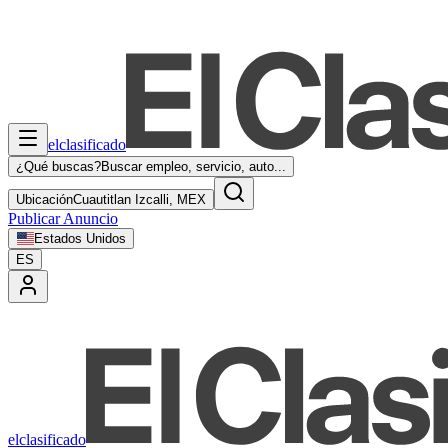
elclasificado
¿Qué buscas?
Buscar empleo, servicio, auto...
Ubicación
Cuautitlan Izcalli, MEX
Publicar Anuncio
Estados Unidos
ES
elclasificado