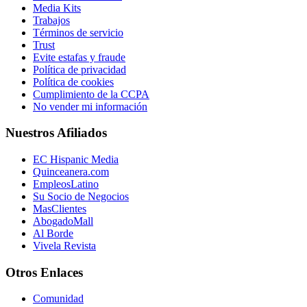
Media Kits
Trabajos
Términos de servicio
Trust
Evite estafas y fraude
Política de privacidad
Política de cookies
Cumplimiento de la CCPA
No vender mi información
Nuestros Afiliados
EC Hispanic Media
Quinceanera.com
EmpleosLatino
Su Socio de Negocios
MasClientes
AbogadoMall
Al Borde
Vivela Revista
Otros Enlaces
Comunidad