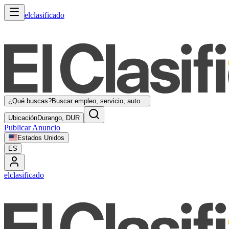
elclasificado
¿Qué buscas?
Buscar empleo, servicio, auto...
Ubicación
Durango, DUR
Publicar Anuncio
Estados Unidos
ES
elclasificado