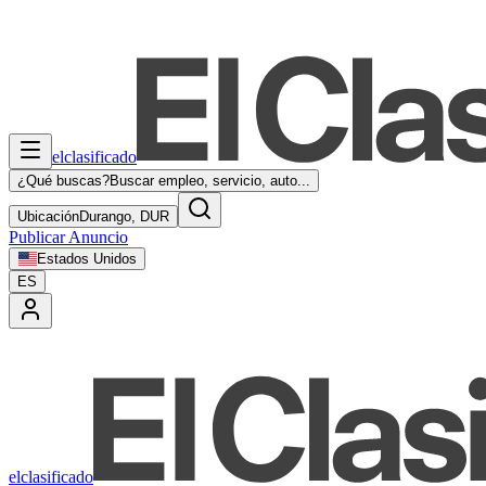
elclasificado
¿Qué buscas?
Buscar empleo, servicio, auto...
Ubicación
Durango, DUR
Publicar Anuncio
Estados Unidos
ES
elclasificado